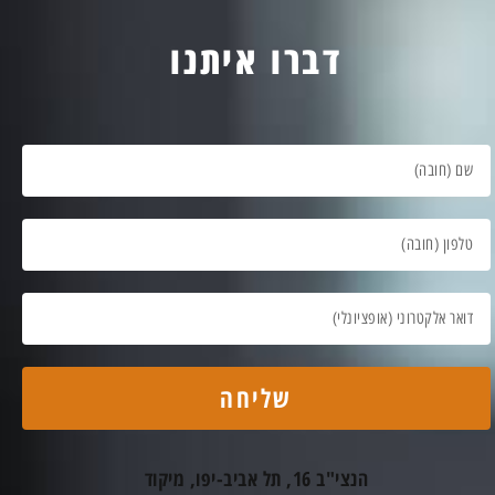
דברו איתנו
שליחה
הנצי"ב 16, תל אביב-יפו, מיקוד