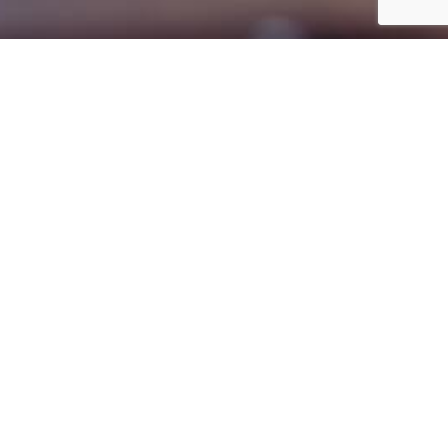
PROMOBOX היא מערכת ניהול ארגונית (CRM) בשיטת MCS שמאחדת את כל שירותי המידע
והכלים הדרושים לשימור והגדלת מאגר הלקוחות והרווחיות של החברה. בניגוד למערכות קיימות
שנותנות פתרונות חלקיים בלבד, PROMOBOX מספקת לא רק כלי עבודה מעולים לצוות עובדים
של החברה, אלא גם כלים יעודיים למנהלי החברה שמאפשרים להם להבין ולנהל את העסק טוב
יותר.