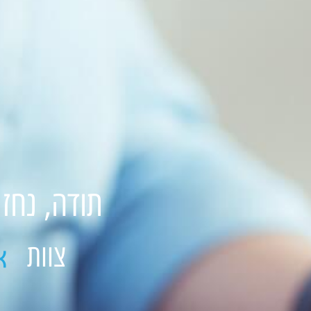
תודה, נחז
צוות