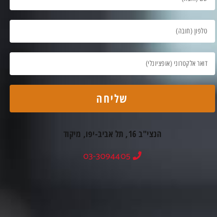
שליחה
הנצי"ב 16, תל אביב-יפו, מיקוד
03-3094405