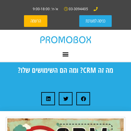
03-3094405
א'-ה': 9:00-18:00
כניסה למערכת
הרשמה
מה זה CRM? ומה הם השימושים שלו?