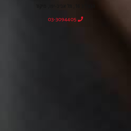
הנצי"ב 16, תל אביב-יפו, מיקוד
03-3094405