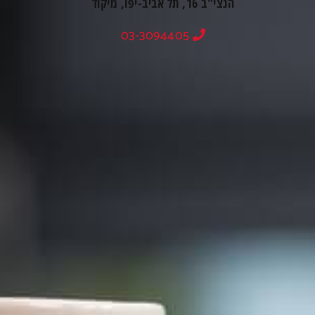
הנצי"ב 16, תל אביב-יפו, מיקוד
03-3094405